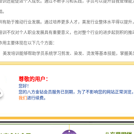
培训还能促进个人成长。通过不断学习和实践，学员可以提升自我管理能
础。
训有助于推动行业发展。通过培养更多人才，美发行业整体水平得以提升
培训不仅对个人职业发展具有重要意义，也对整个行业的进步起到积的推
作用主要体现在以下几个方面：
技能：美发培训能够帮助学员系统学习剪发、染发、烫发等基本技能，掌握
行业趋势：通过培训，学员可以及时了解美发行业的新潮流和流行趋势，学
服务意识：美发培训不仅教授技术，还注重培养学员的服务意识和沟通技巧
职业素养：培训过程中，学员会学习职业道德、卫生标准和安全规范，提升
职业发展：通过美发培训，学员可以获得认证，提升个人竞争力，为未来的
自信心：掌握的美发技能后，学员会更加自信，能够地应对工作中的挑战，提
人脉网络：在培训过程中，学员有机会结识和导师，建立人脉网络，为未来