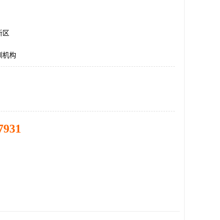
新区
训机构
7931