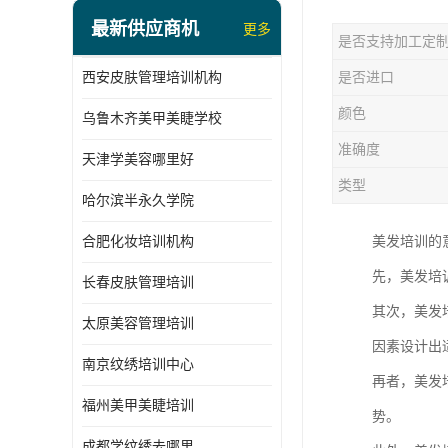
最新供应商机
更多
是否支持加工定
西安皮肤管理培训机构
是否进口
颜色
乌鲁木齐美甲美睫学校
准确度
天津学美容哪里好
类型
哈尔滨半永久学院
合肥化妆培训机构
美发培训的
先，美发培
长春皮肤管理培训
其次，美发
太原美容管理培训
因素设计出
南京纹绣培训中心
再者，美发
福州美甲美睫培训
势。
成都学纹绣去哪里