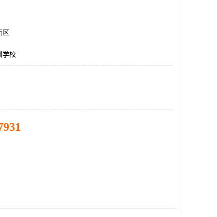
新区
训学校
7931