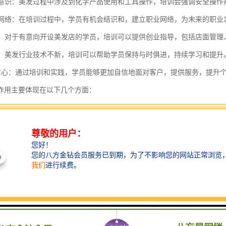
安全意识：美发过程中涉及到化学产品使用和工具操作，培训会强调安全操
行业网络：在培训过程中，学员有机会结识和，建立职业网络，为未来的职业
准备：对于有意向开设美发店的学员，培训可以提供创业指导，包括店面管
学习：美发行业技术不新，培训可以帮助学员保持与时俱进，持续学习和提升
升自信心：通过培训和实践，学员能够更加自信地面对客户，提供服务，提升
作用主要体现在以下几个方面：
训能够帮助学员掌握的美容知识和技能。通过系统的培训，学员可以学习
能是从事美容行业的基础。
培训有助于提员的职业素养。在培训过程中，学员不仅学习技术，还会接
和建立良好的职业形象至关重要。
培训为学员提供了职业发展的机会。通过培训，学员可以获得资格证书，
培训也为有意创业的学员提供了必要的知识和经验，帮助他们地开设和经
培训还有助于学员了解新的美容趋势和技术。美容行业不断有新的产品和