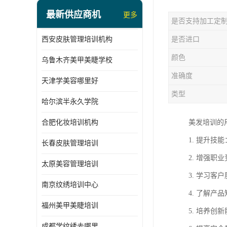
最新供应商机
更多
是否支持加工定
西安皮肤管理培训机构
是否进口
颜色
乌鲁木齐美甲美睫学校
准确度
天津学美容哪里好
类型
哈尔滨半永久学院
合肥化妆培训机构
美发培训的
1. 提升
长春皮肤管理培训
2. 增强
太原美容管理培训
3. 学习
南京纹绣培训中心
4. 了解
福州美甲美睫培训
5. 培养
成都学纹绣去哪里