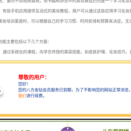
和杂志：虽然不如视频直观，但书籍和杂志中的美妆教程仍然是一个学习化妆
应用：有些手机应用提供互动式的美妆教程，用户可以通过这些应用学习化妆
美妆培训渠道时，可以根据自己的学习习惯、时间安排和预算来决定。无
功能主要包括以下几个方面：
传授：通过系统化的课程，向学员传授的美容技能，如皮肤护理、化妆技巧
普及：提供美容相关的理论知识，包括皮肤科学、化妆品成分、色彩搭配原
操作：安排实际操作环节，让学员在指导下进行实践，提升动手能力和解决实
了解：介绍美容产品的特点和使用方法，帮助学员掌握如何根据客户需求合适
理念：培养学员良好的服务意识和职业道德，提升客户满意度和忠诚度。
动态：更新行业新趋势和技术，使学员能够紧跟美容行业的发展步伐。
认证：通过考核和认证，为学员提供行业认可的资格证书，增加就业竞争力。
指导：为有意向开设美容院或从事美容相关创业的学员提供市场分析、经营管