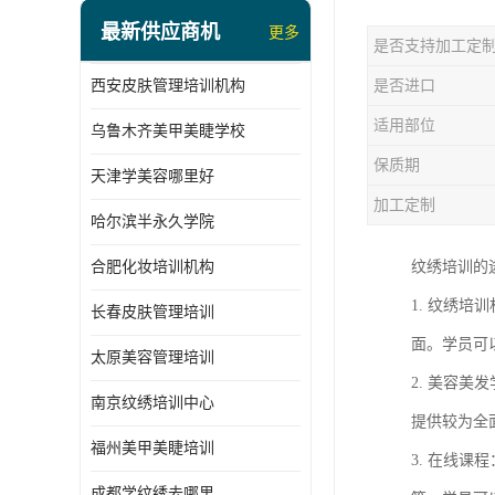
最新供应商机
更多
是否支持加工定
西安皮肤管理培训机构
是否进口
适用部位
乌鲁木齐美甲美睫学校
保质期
天津学美容哪里好
加工定制
哈尔滨半永久学院
合肥化妆培训机构
纹绣培训的
1. 纹绣
长春皮肤管理培训
面。学员可
太原美容管理培训
2. 美容
南京纹绣培训中心
提供较为全
福州美甲美睫培训
3. 在线
成都学纹绣去哪里