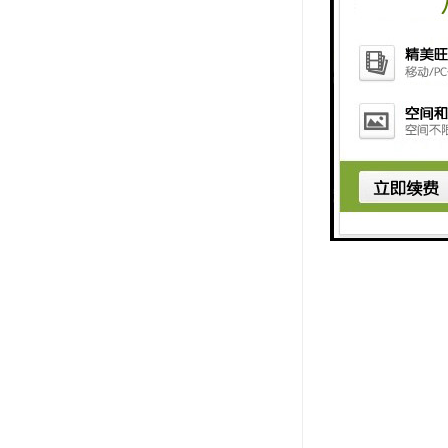
6. 扩大
7. 增强
8. 遵守
9. 提升
10. 促
功率。