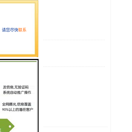
新区
美睫去哪里
7931