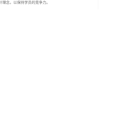
设计理念，以保持学员的竞争力。
学方式，针对学员的特点进行因材施教。
纸、装饰品等，学员需要熟悉并掌握这些工具的使用
、清洁、防止交叉感染等知识，确保学员具备良好的
授色彩搭配、图案设计、流行趋势等知识，帮助学员
业时获得更多认可和机会。
进入职场或开设自己的美甲工作室。
不同和地区的流行趋势和技术。
提升，参加进阶课程或培训，以保持竞争力。
发展潜力。