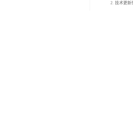
2. 技术
3. 个性
4. 工具
方法。
5. 卫生
职业素养。
6. 创意
提升设计水
7. 证书
8. 就业
9. 国际
10. 持
这些特点使