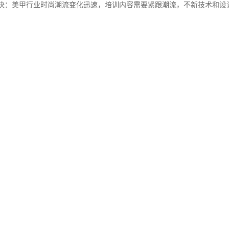
更新快：美甲行业时尚潮流变化迅速，培训内容需要紧跟潮流，不新技术和
化教学：由于每个学员的基础和学习进度不同，美甲培训通常采用个性化教
和材料多样：美甲培训涉及多种工具和材料的使用，如指甲油、光疗胶、贴
和安全要求高：美甲操作需要严格遵守卫生和安全规范，培训中会强调消毒
设计能力培养：美甲不仅仅是技术活，还需要创意和设计能力。培训中会教
平。
和资质：正规的美甲培训通常提供相应的证书和资质，帮助学员在就业或创
和创业支持：许多美甲培训机构会提供就业指导和创业支持，帮助学员顺利
化和多样化：随着化的发展，美甲培训也逐渐引入国际化的教学内容，涵盖
续学习和提升：美甲行业技术不断进步，培训机构通常会鼓励学员持续学习和
得美甲培训不仅能够帮助学员掌握技能，还能提升他们的综合素质和职业