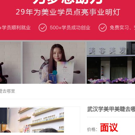
睫去哪里
武汉学美甲美睫去
面议
价格：