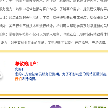
审美能力：美甲培训不仅教授技术，还涉及色彩搭配、款式设计等内容，有
客户服务能力：培训中通常包括与客户沟通、了解客户需求、提供建议等内
行业认证：通过正规的美甲培训，学员可以获得相关证书或资质，增强职业
行业趋势：美甲行业不新技术和流行趋势，培训可以帮助学员及时掌握新的
个人形象：掌握美甲技能不仅可以为他人服务，也能让自己随时保持精致得
养创业能力：对于有创业意向的学员，美甲培训可以提供开店指导、产品选
培训不仅是一项技能学习，更是职业发展、个人提升和创业机会的重要途
特点主要体现在以下几个方面：
性强：美甲培训注重实际操作，学员需要通过大量的练习来掌握美甲技巧，
更新快：美甲行业时尚潮流变化迅速，培训内容需要紧跟潮流，不新技术和
化教学：由于每个学员的基础和学习进度不同，美甲培训通常采用个性化教
和材料多样：美甲培训涉及多种工具和材料的使用，如指甲油、光疗胶、贴