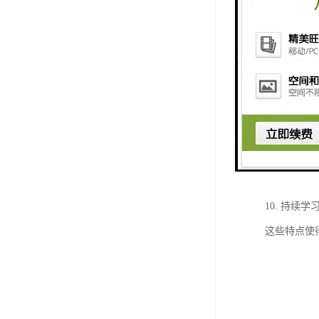
方法。
5. 卫生
职业素养。
6. 创意
提升设计水
7. 证书
8. 就业
9. 国际
10. 持
这些特点使