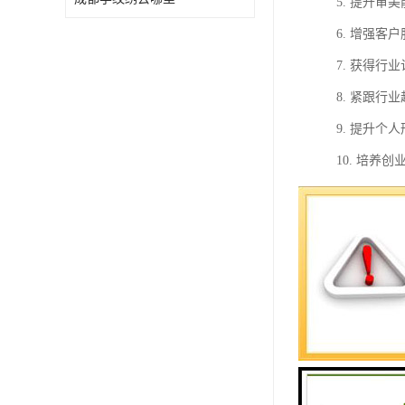
5. 提升
6. 增强
7. 获得
8. 紧跟
9. 提升
10. 培
业。
总之，美甲
美甲培训的
1. 实践
2. 技术
3. 个性
4. 工具