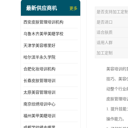
最新供应商机
更多
是否支持加工定
西安皮肤管理培训机构
是否进口
适合肤质
乌鲁木齐美甲美睫学校
适用人群
天津学美容哪里好
加工定制
哈尔滨半永久学院
合肥化妆培训机构
美容培训的
技巧、美容
长春皮肤管理培训
动整个行业
太原美容管理培训
皮肤管理培
南京纹绣培训中心
1. 提升
福州美甲美睫培训
操作能力。
成都学纹绣去哪里