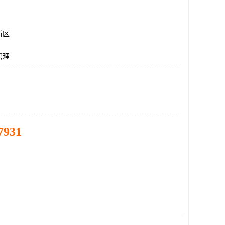
新区
管理
7931