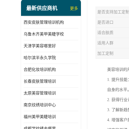
最新供应商机
更多
是否支持加工定
西安皮肤管理培训机构
是否进口
适合肤质
乌鲁木齐美甲美睫学校
适用人群
天津学美容哪里好
加工定制
哈尔滨半永久学院
合肥化妆培训机构
美容培训的
1. 提升
长春皮肤管理培训
自身的水平
太原美容管理培训
2. 获得
南京纹绣培训中心
3. 了解
福州美甲美睫培训
4. 增强
成都学纹绣去哪里