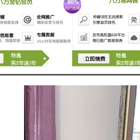
姿势：通过的指导和训练，纠正学员的不良姿势，预防和缓解因姿势问题引起
自信心：通过美体培训，学员可以看到自己身体的变化和进步，从而增强自信
个性化服务：根据学员的身体状况、目标和需求，制定个性化的训练计划，
心理支持：在美体培训过程中，教练会给予学员鼓励和支持，帮助学员克服
互动：美体培训通常以小组或班级形式进行，学员可以在训练过程中结识新
指导：美体培训由的教练团队提供指导，确保学员在训练过程中获得正确的
供持续支持：美体培训通常包括定期的评估和反馈，帮助学员了解自己的进