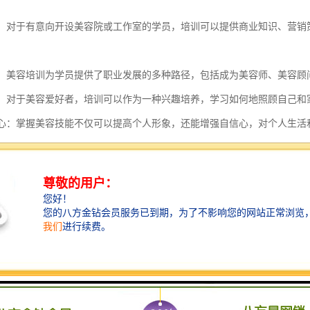
。
准备：对于有意向开设美容院或工作室的学员，培训可以提供商业知识、营
发展：美容培训为学员提供了职业发展的多种路径，包括成为美容师、美容
兴趣：对于美容爱好者，培训可以作为一种兴趣培养，学习如何地照顾自己和
自信心：掌握美容技能不仅可以提高个人形象，还能增强自信心，对个人生
交流：在培训过程中，学员可以结识志同道合的朋友，拓展社交圈，增加社会
济效益：具备美容技能的人士通常能够获得更高的薪酬，或者通过提供美容服
培训对于个人职业发展、技能提升、创业准备以及个人兴趣培养都具有重
功能主要包括以下几个方面：
身体形态：通过的训练和指导，帮助学员改善身体线条，塑造更优美的体态。
身体素质：通过有针对性的锻炼，提高学员的力量、柔韧性、耐力和协调性等
健康：通过科学的训练方法，帮助学员改善身体机能，增强，预防和缓解一些